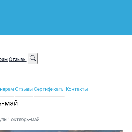
рам
Отзывы
нерам
Отзывы
Сертификаты
Контакты
ь-май
улы" октябрь-май