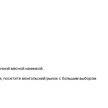
очной мясной начинкой.
м, посетите монгольский рынок с большим выбором
огласие
огласие