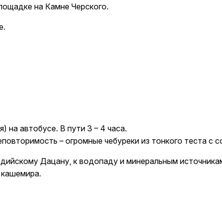
лощадке на Камне Черского.
k
е.
ksldkfjsdlfkjsls;ldfkgjsdl;kfkфыва
k
ksldkfjsdlfkjsls;ldfkgjsdl;kfkфыва
 на автобусе. В пути 3 – 4 часа.
еповторимость – огромные чебуреки из тонкого теста с с
уддийскому Дацану, к водопаду и минеральным источника
 кашемира.
омлен(-а) с
Политикой конфиденциальности
, даю свое
С
омлен(-а) с
Политикой конфиденциальности
, даю свое
С
ботку персональных данных.