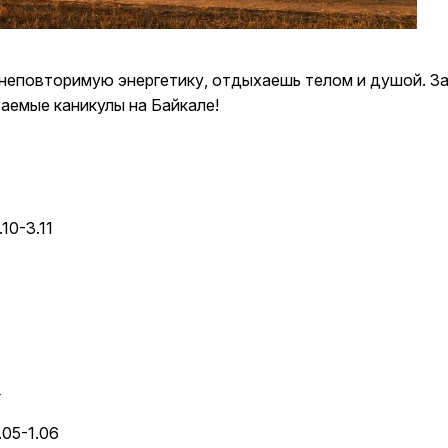
ksldkfjsdlfkjsls;ldfkgjsdl;kfkфыва
k
ksldkfjsdlfkjsls;ldfkgjsdl;kfkфыва
ь неповторимую энергетику, отдыхаешь телом и душой. З
k
аемые каникулы на Байкале!
ksldkfjsdlfkjsls;ldfkgjsdl;kfkфыва
k
ksldkfjsdlfkjsls;ldfkgjsdl;kfkфыва
.10-3.11
k
ksldkfjsdlfkjsls;ldfkgjsdl;kfkфыва
k
4
ksldkfjsdlfkjsls;ldfkgjsdl;kfkфыва
.05-1.06