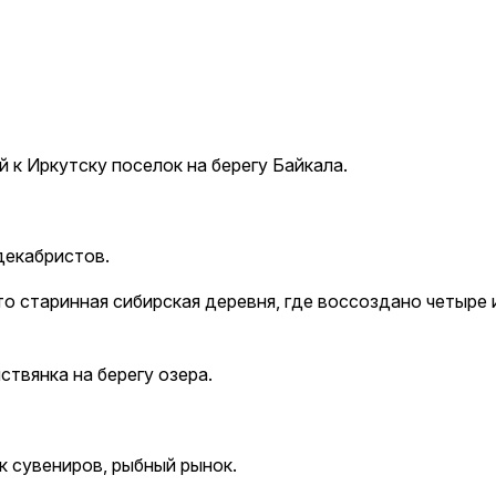
k
ksldkfjsdlfkjsls;ldfkgjsdl;kfkфыва
k
ksldkfjsdlfkjsls;ldfkgjsdl;kfkфыва
k
й к Иркутску поселок на берегу Байкала.
ksldkfjsdlfkjsls;ldfkgjsdl;kfkфыва
k
декабристов.
ksldkfjsdlfkjsls;ldfkgjsdl;kfkфыва
о старинная сибирская деревня, где воссоздано четыре и
k
ksldkfjsdlfkjsls;ldfkgjsdl;kfkфыва
ствянка на берегу озера.
k
ksldkfjsdlfkjsls;ldfkgjsdl;kfkфыва
k
ок сувениров, рыбный рынок.
ksldkfjsdlfkjsls;ldfkgjsdl;kfkфыва