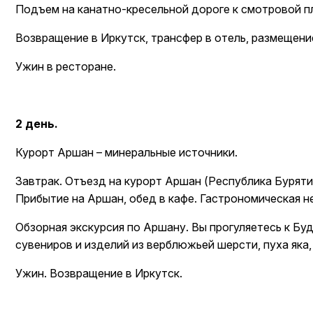
Подъем на канатно-кресельной дороге к смотровой п
Возвращение в Иркутск, трансфер в отель, размещени
Ужин в ресторане.
2 день.
Курорт Аршан – минеральные источники.
Завтрак. Отъезд на курорт Аршан (Республика Бурятия)
Прибытие на Аршан, обед в кафе. Гастрономическая н
Обзорная экскурсия по Аршану. Вы прогуляетесь к Б
сувениров и изделий из верблюжьей шерсти, пуха яка,
Ужин. Возвращение в Иркутск.
Я ознак
Я ознак
на обра