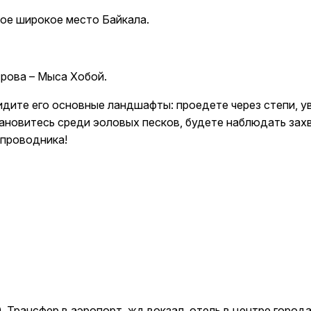
мое широкое место Байкала.
трова – Мыса Хобой.
идите его основные ландшафты: проедете через степи, у
ановитесь среди эоловых песков, будете наблюдать зах
 проводника!
. Трансфер в аэропорт, жд вокзал, отель в центре города