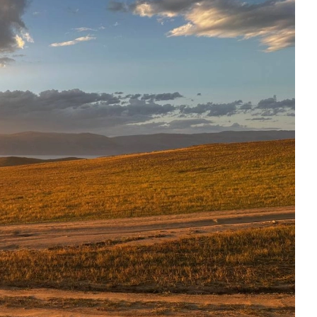
k
ksldkfjsdlfkjsls;ldfkgjsdl;kfkфыва
k
ksldkfjsdlfkjsls;ldfkgjsdl;kfkфыва
k
ksldkfjsdlfkjsls;ldfkgjsdl;kfkфыва
k
ksldkfjsdlfkjsls;ldfkgjsdl;kfkфыва
k
ksldkfjsdlfkjsls;ldfkgjsdl;kfkфыва
k