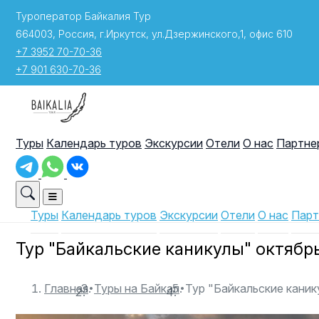
Туроператор Байкалия Тур
664003, Россия, г.Иркутск, ул.Дзержинского,1, офис 610
+7 3952 70-70-36
+7 901 630-70-36
Туры
Календарь туров
Экскурсии
Отели
О нас
Партне
Туры
Календарь туров
Экскурсии
Отели
О нас
Парт
Тур "Байкальские каникулы" октябр
·
·
Главная
Туры на Байкал
Тур "Байкальские каник